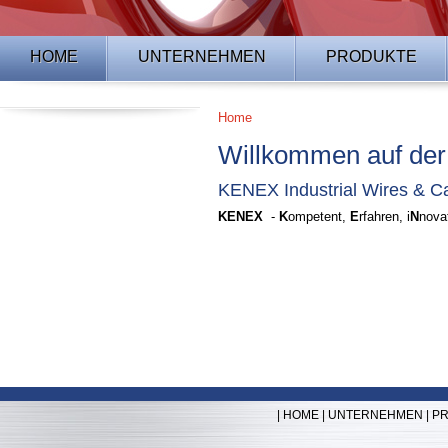
HOME
UNTERNEHMEN
PRODUKTE
Home
Willkommen auf der
KENEX Industrial Wires & 
KENEX
-
K
ompetent,
E
rfahren, i
N
nova
|
HOME
|
UNTERNEHMEN
|
P