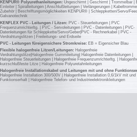
KENPUR® Polyurethanleitungen:
Ungeschirmt
|
Geschirmt
|
Trommelbar
|
Einleiter
|
Spiralleitungen
|
Anschlußleitungen
|
Verlängerungen
|
Kabeltromme
Zubehör
|
Beschriftungsmöglichkeiten KENPUR®
|
Schleppketten/Servo/Fee
Galvanotechnik
KENFLEX PVC - Leitungen / Litzen:
PVC - Steuerleitungen | PVC
Frequenzumrichterltg. | PVC - Servoleitungen | PVC - Datenleitungen | PVC-
Datenleitungen für Schleppkette/Servo/Geber|PVC - Rechnerkabel | PVC -
Verdrahtungslitzen | Freileitungs- und Erdseile
PVC - Leitungen füreigensichere Stromkreise:
EB = Eigensicher Blau
Flexible halogenfreie Litzen/Leitungen:
Halogenfreie
Verdrahtungslitze|Halogenfreie Gummileitung| Halogenfreie Datenleitungen |
Halogenfreie Steuerleitungen | Halogenfreie Frequenzumrichterltg. | Halogenfr
kurzschlußfeste Litze | Halogenfreie Polyuretahnleitungen
Halogenfreie Installationskabel und Leitungen mit und ohne Funktionser
Halogenfreie Installation 300/500V | Halogenfreie Installation 0,6/1kV mit und
Funktionserhalt | Halogenfreie Telefon- und Industrieelektronikleitungen